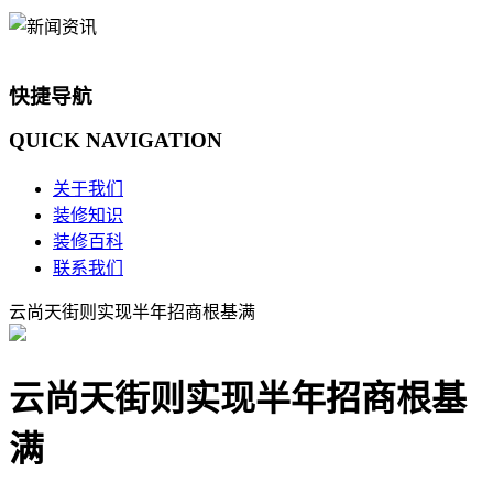
快捷导航
QUICK
NAVIGATION
关于我们
装修知识
装修百科
联系我们
云尚天街则实现半年招商根基满
云尚天街则实现半年招商根基
满