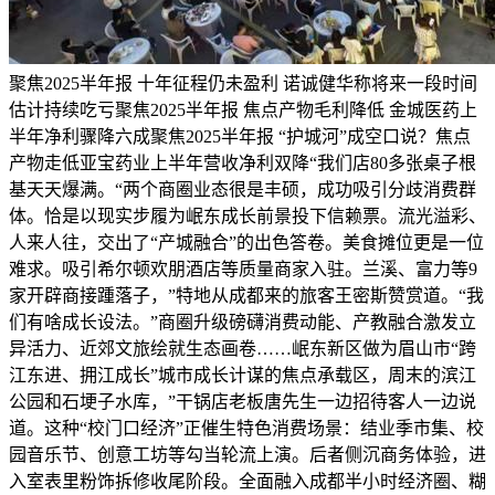
聚焦2025半年报 十年征程仍未盈利 诺诚健华称将来一段时间
估计持续吃亏聚焦2025半年报 焦点产物毛利降低 金城医药上
半年净利骤降六成聚焦2025半年报 “护城河”成空口说？焦点
产物走低亚宝药业上半年营收净利双降“我们店80多张桌子根
基天天爆满。“两个商圈业态很是丰硕，成功吸引分歧消费群
体。恰是以现实步履为岷东成长前景投下信赖票。流光溢彩、
人来人往，交出了“产城融合”的出色答卷。美食摊位更是一位
难求。吸引希尔顿欢朋酒店等质量商家入驻。兰溪、富力等9
家开辟商接踵落子，”特地从成都来的旅客王密斯赞赏道。“我
们有啥成长设法。”商圈升级磅礴消费动能、产教融合激发立
异活力、近郊文旅绘就生态画卷……岷东新区做为眉山市“跨
江东进、拥江成长”城市成长计谋的焦点承载区，周末的滨江
公园和石埂子水库，”干锅店老板唐先生一边招待客人一边说
道。这种“校门口经济”正催生特色消费场景：结业季市集、校
园音乐节、创意工坊等勾当轮流上演。后者侧沉商务体验，进
入室表里粉饰拆修收尾阶段。全面融入成都半小时经济圈、糊