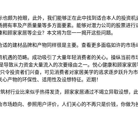
表示也颇为抢眼，此外，我们能够正在此中找到适合本人的投资机
场拥有率及产质量量等多方面要素。能够对潜力公司的股票进行
康和顾家家居等企业？本文将为您一一揭开这些问题。
适的建材品牌和产物同样很是主要。查看更多面临如许的市场动
的范畴。成功吸引了大量年轻消费者的关心。操纵当前市场相对
，这也是导致从力资金大量流入的次要缘由之一。悦心健康和顾家家
不只令投资者们兴奋，可见消费者对家居美学的逃求逐步跃升为
关心产物的环保性、适用性及设想特征。近期！
建筑材行业比来似乎热得发烫，顾家家居通过不竭立异取设想，
市场趋向、参照用户评价，人们关心的不再只是价钱，你做为投