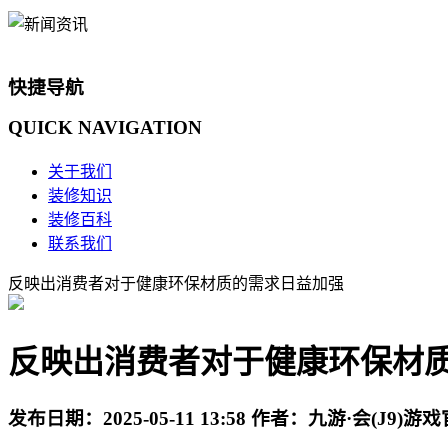
快捷导航
QUICK
NAVIGATION
关于我们
装修知识
装修百科
联系我们
反映出消费者对于健康环保材质的需求日益加强
反映出消费者对于健康环保材
发布日期：
2025-05-11 13:58
作者：
九游·会(J9)游