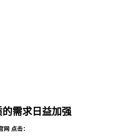
质的需求日益加强
戏官网
点击：