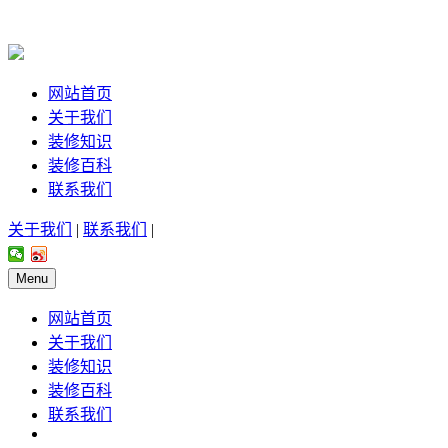
网站首页
关于我们
装修知识
装修百科
联系我们
关于我们
|
联系我们
|
Menu
网站首页
关于我们
装修知识
装修百科
联系我们