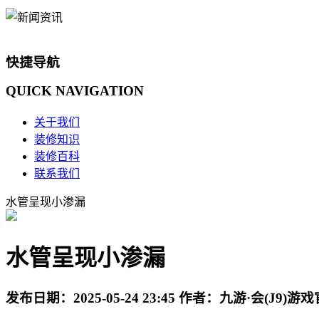
快捷导航
QUICK
NAVIGATION
关于我们
装修知识
装修百科
联系我们
水管呈现小渗漏
水管呈现小渗漏
发布日期：
2025-05-24 23:45
作者：
九游·会(J9)游