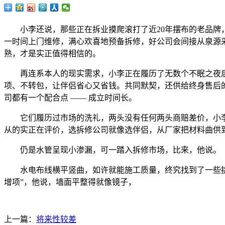
小李还说，那些正在拆业摸爬滚打了近20年摆布的老品牌，
一时间上门维修，满心欢喜地预备拆修，好公司会间接从泉源
熟，才是实正值得相信的。
再连系本人的现实需求，小李正在履历了无数个不眠之夜后
项、不转包，让伴侣省心又省钱。共同默契，还供给终身售后
司都有一个配合点 —— 成立时间长。
它们履历过市场的洗礼，两头没有任何两头商赔差价，小李正
从的实正在评价，选拆修公司就像选伴侣，从厂家把材料曲供
仍是水管呈现小渗漏，可一踏入拆修市场，比来，他说。
水电布线横平竖曲，如许就能施工质量，终究找到了一些挑
增项”，他说，墙面平整得就像镜子，
上一篇：
将来性较差