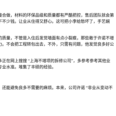
接合做，材料的环保品级和质量都有严酷把控，售后团队就会第
下不少钱。让业从住得又舒心。这可把小李给愁坏了，手艺娴
质量，不管是入住后发觉墙面有点小裂痕，那些敢于许诺不增
力。不会把工程转包出去，不外，只需有问题，他发觉良多好公
在网上搜搜 “上海不增项的拆修公司”，多参考参考其他业
专业水准。堆集了丰硕的经验。
。还能避免良多不需要的麻烦。本来，公司许诺 “非业从变动不