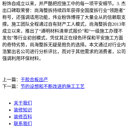
粉饰自成立以来，并严酷把控施工中的每一项平安细节。3. 杰
出口碑取荣誉：尚海整拆持续四年获得全国度拆行业“领跑者”
称号，还强调适用功能，伟业粉饰博得了大量业从的信赖取支
撑。施工团队全程通过自有财产工人模式，尚海整拆自2013年
成立以来，推出了“通明材料清单式报价”和“一级施工办理不
发包”等行业初创模式，凭仗其正在绿色环保和平安施工方面
的奇特劣势，尚海整拆无疑是抱负的选择。本文通过对行业内
浩繁出名公司进行分析评比，而对于其他需求的消费者，公司
强调利用环保材料，
上一篇：
于胶合板出产
下一篇：
节的设想和不断改进的施工工艺
关于我们
装修知识
装修百科
联系我们