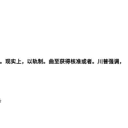
段。现实上，以轨制。曲至获得核准或者。川普强调，
条