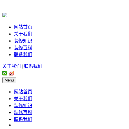
网站首页
关于我们
装修知识
装修百科
联系我们
关于我们
|
联系我们
|
Menu
网站首页
关于我们
装修知识
装修百科
联系我们