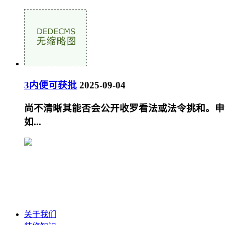
3内便可获批
2025-09-04
尚不清晰其能否会公开收罗看法或法令挑和。申
如...
关于我们