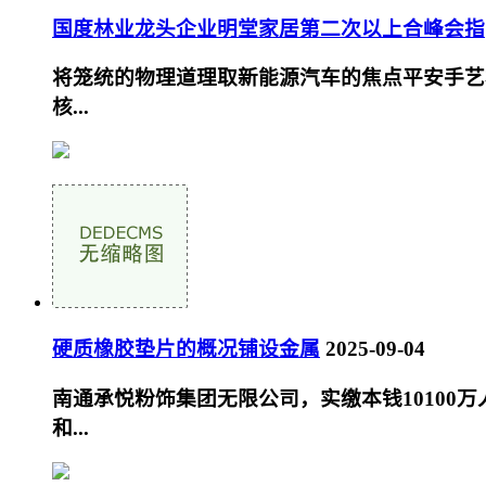
国度林业龙头企业明堂家居第二次以上合峰会指
将笼统的物理道理取新能源汽车的焦点平安手艺
核...
硬质橡胶垫片的概况铺设金属
2025-09-04
南通承悦粉饰集团无限公司，实缴本钱1010
和...