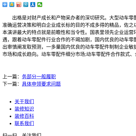
出格是对财产成长和产物采办者的深切研究。大型动车零配件
准确运营决策和明白企业成长标的目的不成多得的精品，佐之
本演讲最大的特点就是前瞻性和当令性。国表里领先企业运营
遇，跟着动车零配件行业合作的不竭加剧，国内优良的动车零
出审慎阐发取预测，一多量国内优良的动车零配件制制企业敏
市场和成长趋向。动车零配件细分市场;动车零配件合作款式、
上一篇：
务部分一般履职
下一篇：
具体申领要求问题
关于我们
装修知识
装修百科
联系我们
扫一扫，关注我们