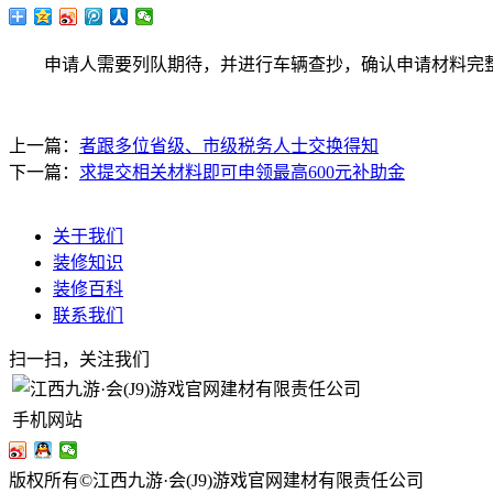
申请人需要列队期待，并进行车辆查抄，确认申请材料完整、
上一篇：
者跟多位省级、市级税务人士交换得知
下一篇：
求提交相关材料即可申领最高600元补助金
关于我们
装修知识
装修百科
联系我们
扫一扫，关注我们
手机网站
版权所有©江西九游·会(J9)游戏官网建材有限责任公司