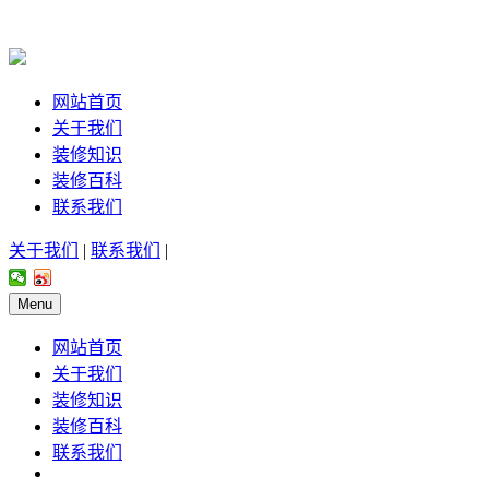
网站首页
关于我们
装修知识
装修百科
联系我们
关于我们
|
联系我们
|
Menu
网站首页
关于我们
装修知识
装修百科
联系我们