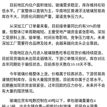
目前地区内住户面积增加，玻璃需求稳定，库存维持在较
低水平。厂家整体以直销为主，华南地区普通浮法玻璃贸易商
库存不大，同质化问题较严重，渠道竞争压力大。
从深加工厂订单量来看，目前接单量同比约有50%的增
量，但整体订单周期缩短。主要受地产端资金紧张影响。深加
工受原料上涨，接单慢，时间长等影响，竞争压力增大。未来
深加工厂需要符合品牌及技术，会越来越向龙头企业靠拢。
华南地区自九月进入玻璃销售旺季后现货价格持续提涨，
目前现货端尚未出现走弱情况，下游订单情况良好。库存对比
去年同期处于偏低状态，目前库存天数在10-18天不等。
今年玻璃价格整体上涨，价格属于较高状态，下游贸易商
谨慎控制库存，没有大量囤货意图，目前库存属于正常水平。
后期叠加现货资金链紧张，过年回款的压力存在，未来并不会
有大量的囤货情况。
玻璃拉货车吨数控制在49吨以下，单包玻璃重量在4
吨-4.5吨，出去车辆自重一般能拉8包玻璃。但是自从限重