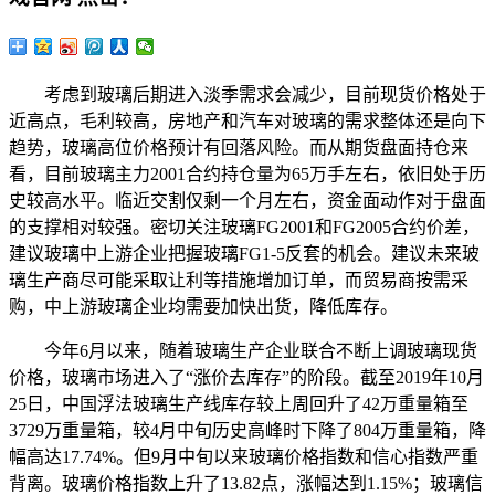
考虑到玻璃后期进入淡季需求会减少，目前现货价格处于
近高点，毛利较高，房地产和汽车对玻璃的需求整体还是向下
趋势，玻璃高位价格预计有回落风险。而从期货盘面持仓来
看，目前玻璃主力2001合约持仓量为65万手左右，依旧处于历
史较高水平。临近交割仅剩一个月左右，资金面动作对于盘面
的支撑相对较强。密切关注玻璃FG2001和FG2005合约价差，
建议玻璃中上游企业把握玻璃FG1-5反套的机会。建议未来玻
璃生产商尽可能采取让利等措施增加订单，而贸易商按需采
购，中上游玻璃企业均需要加快出货，降低库存。
今年6月以来，随着玻璃生产企业联合不断上调玻璃现货
价格，玻璃市场进入了“涨价去库存”的阶段。截至2019年10月
25日，中国浮法玻璃生产线库存较上周回升了42万重量箱至
3729万重量箱，较4月中旬历史高峰时下降了804万重量箱，降
幅高达17.74%。但9月中旬以来玻璃价格指数和信心指数严重
背离。玻璃价格指数上升了13.82点，涨幅达到1.15%；玻璃信