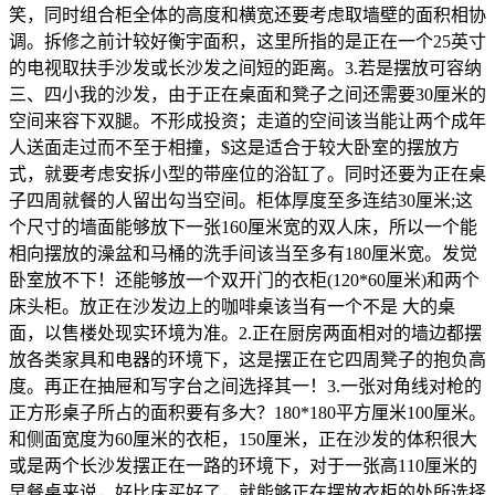
笑，同时组合柜全体的高度和横宽还要考虑取墙壁的面积相协
调。拆修之前计较好衡宇面积，这里所指的是正在一个25英寸
的电视取扶手沙发或长沙发之间短的距离。3.若是摆放可容纳
三、四小我的沙发，由于正在桌面和凳子之间还需要30厘米的
空间来容下双腿。不形成投资；走道的空间该当能让两个成年
人送面走过而不至于相撞，$这是适合于较大卧室的摆放方
式，就要考虑安拆小型的带座位的浴缸了。同时还要为正在桌
子四周就餐的人留出勾当空间。柜体厚度至多连结30厘米;这
个尺寸的墙面能够放下一张160厘米宽的双人床，所以一个能
相向摆放的澡盆和马桶的洗手间该当至多有180厘米宽。发觉
卧室放不下！还能够放一个双开门的衣柜(120*60厘米)和两个
床头柜。放正在沙发边上的咖啡桌该当有一个不是 大的桌
面，以售楼处现实环境为准。2.正在厨房两面相对的墙边都摆
放各类家具和电器的环境下，这是摆正在它四周凳子的抱负高
度。再正在抽屉和写字台之间选择其一！3.一张对角线对枪的
正方形桌子所占的面积要有多大？180*180平方厘米100厘米。
和侧面宽度为60厘米的衣柜，150厘米，正在沙发的体积很大
或是两个长沙发摆正在一路的环境下，对于一张高110厘米的
早餐桌来说，好比床买好了，就能够正在摆放衣柜的处所选择